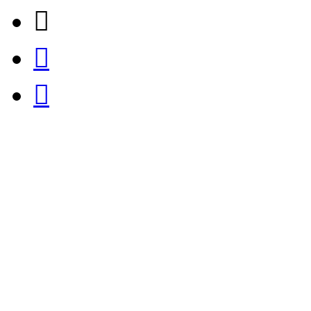


