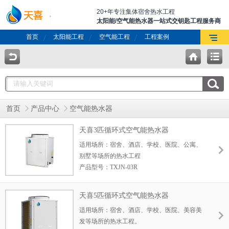
20+年专注集体宿舍热水工程
太阳能/空气能热水器一站式交钥匙工程服务商
首页
太阳能工程
空气能工程
工程案例
首页
产品中心
空气能热水器
天喜3匹循环式空气能热水器
适用场所：宿舍、酒店、学校、医院、公寓、
别墅等场所的热水工程
产品型号：TXJN-03R
20℃制热量：9.3kW
额定出水温度：55℃
天喜5匹循环式空气能热水器
产水量：200L/h
适用场所：宿舍、酒店、学校、医院、美容美
适用人数：80-150人
发等场所的热水工程。
优势：断电记忆功能，无需专人管理 分时段运