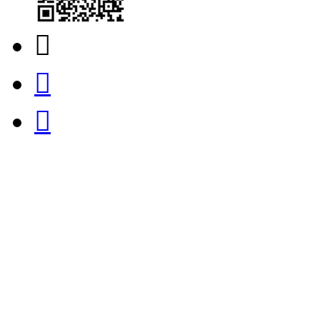


