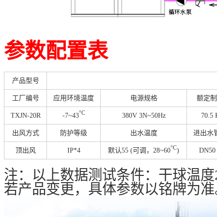
参数配置表
产品型号
工厂编号
应用环境温度
电源规格
额定制
°C
TXJN-20R
-7~43
380V 3N~50Hz
70.5
出风方式
防护等级
出水温度
进出水
°C
顶出风
IP*4
默认55 (可调，28~60
)
DN50
注：以上数据测试条件：干球温度24
若产品变更，具体参数以铭牌为准